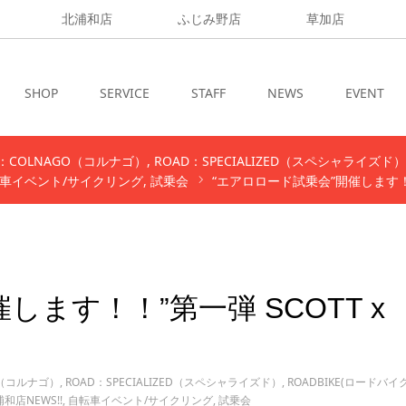
北浦和店
ふじみ野店
草加店
SHOP
SERVICE
STAFF
NEWS
EVENT
D：COLNAGO（コルナゴ）
ROAD：SPECIALIZED（スペシャライズド）
車イベント/サイクリング
試乗会
“エアロロード試乗会”開催します！！”第一
します！！”第一弾 SCOTT x
O（コルナゴ）
,
ROAD：SPECIALIZED（スペシャライズド）
,
ROADBIKE(ロードバイク
和店NEWS!!
,
自転車イベント/サイクリング
,
試乗会