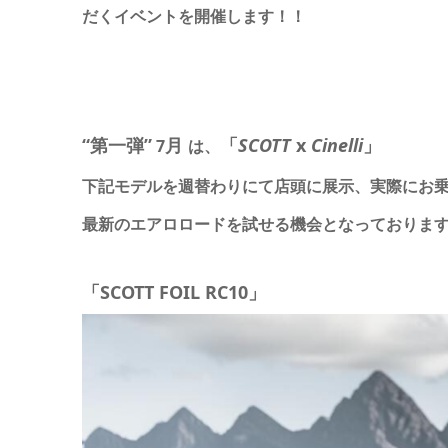
だくイベントを開催します！！
“第一弾”
月
「
SCOTT
x
Cinelli
」
7
は、
下記モデルを週替わりにて店頭に展示、実際にお
最新のエアロロードを試せる機会となっておりま
「SCOTT FOIL RC10」