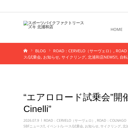
HOME
ホーム
BLOG
ROAD：CERVELO（サーヴェロ）
ROA
ス/試乗会
お知らせ
サイクリング
北浦和店NEWS!!
自転
“エアロロード試乗会”開催
Cinelli”
2026.07.9
ROAD：CERVELO（サーヴェロ）
,
ROAD：COLNAG
SBFニュース!!
,
イベント/レース/試乗会
,
お知らせ
,
サイクリング
,
北浦