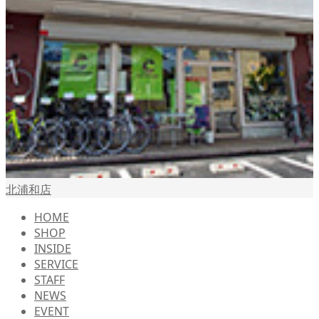
北浦和店
HOME
SHOP
INSIDE
SERVICE
STAFF
NEWS
EVENT