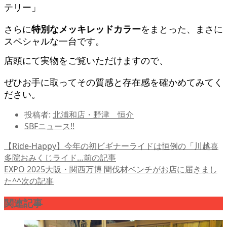
テリー」
さらに
特別なメッキレッドカラー
をまとった、まさに
スペシャルな一台です。
店頭にて実物をご覧いただけますので、
ぜひお手に取ってその質感と存在感を確かめてみてく
ださい。
投稿者:
北浦和店・野津 恒介
SBFニュース!!
【Ride-Happy】今年の初ビギナーライドは恒例の「川越喜
多院おみくじライド…
前の記事
EXPO 2025大阪・関西万博 間伐材ベンチがお店に届きまし
た^^
次の記事
関連記事