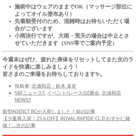
施術中はウェアのままでOK（マッサージ部位に
よってオイル塗布あり）
先着順受付のため、混雑時はお待ちいただく場
合がございます
小雨決行ですが、大雨・荒天の場合は中止とさ
せていただきます（SNS等でご案内予定）
今週末はぜひ、疲れた身体をリセットしてまた次のラ
イドを快適に楽しみましょう！
皆さまのご来場をお待ちしております✨。
投稿者:
北浦和店・鈴木 卓史
SBFニュース!!
,
イベント/レース/試乗会
,
北浦和店
NEWS!!
新型ADDICT RCが入荷しました！
前の記事
【少量再入荷！25％OFF】ROVAL RAPIDE CL II わずかに確
保！…
次の記事