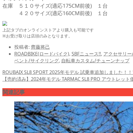
在庫 ５１０サイズ(適応175CM前後) １台
４２０サイズ(適応160CM前後) １台
上記タブのオンラインストアより購入も可能です
※お受け取りは店頭のみとなります。
投稿者:
齊藤将己
ROADBIKE(ロードバイク)
,
SBFニュース!!
,
アクセサリー
ベント/サイクリング
,
自転車カスタム/チューンナップ
ROUBAIX SL8 SPORT 2025年モデル 試乗車追加しました！！
【売約済み】2024年モデル TARMAC SL8 PRO アウトレッ
関連記事