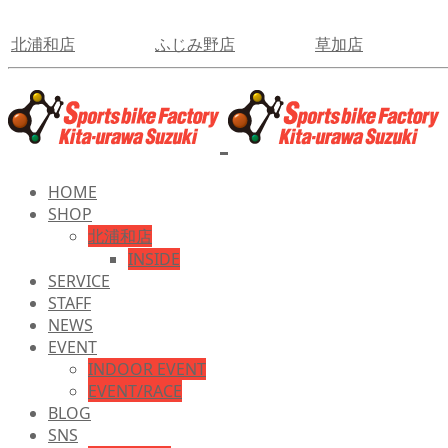
北浦和店
ふじみ野店
草加店
HOME
SHOP
北浦和店
INSIDE
SERVICE
STAFF
NEWS
EVENT
INDOOR EVENT
EVENT/RACE
BLOG
SNS