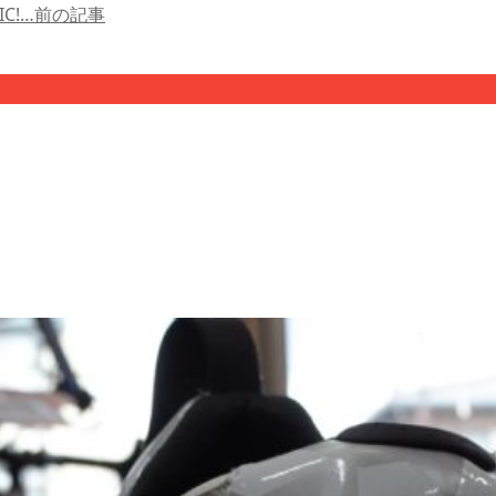
C!…
前の記事