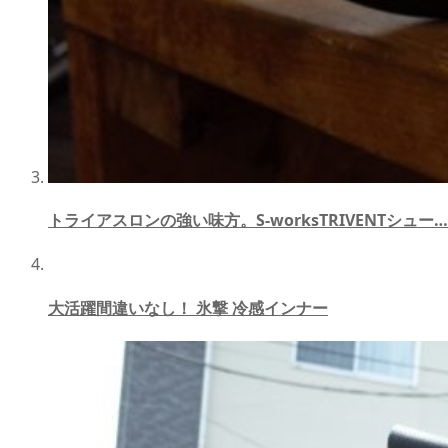
トライアスロンの強い味方。S-worksTRIVENTシュー…
大活躍間違いなし！ 氷撃 冷感インナー