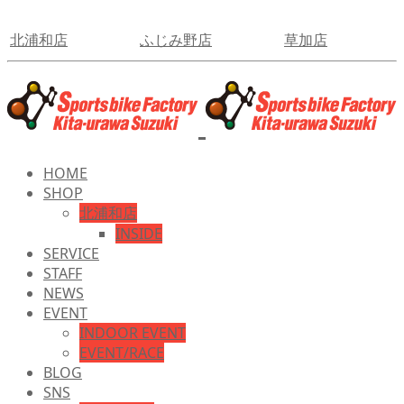
北浦和店
ふじみ野店
草加店
HOME
SHOP
北浦和店
INSIDE
SERVICE
STAFF
NEWS
EVENT
INDOOR EVENT
EVENT/RACE
BLOG
SNS