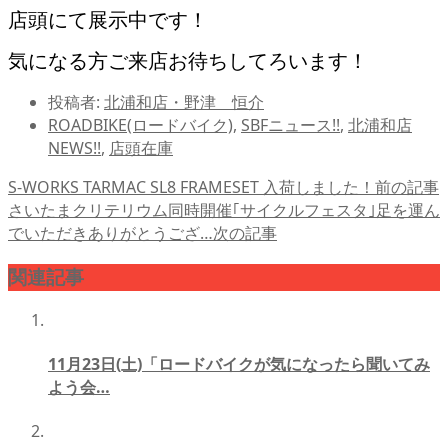
店頭にて展示中です！
気になる方ご来店お待ちしてろいます！
投稿者:
北浦和店・野津 恒介
ROADBIKE(ロードバイク)
,
SBFニュース!!
,
北浦和店
NEWS!!
,
店頭在庫
S-WORKS TARMAC SL8 FRAMESET 入荷しました！
前の記事
さいたまクリテリウム同時開催｢サイクルフェスタ｣足を運ん
でいただきありがとうござ…
次の記事
関連記事
11月23日(土)「ロードバイクが気になったら聞いてみ
よう会…