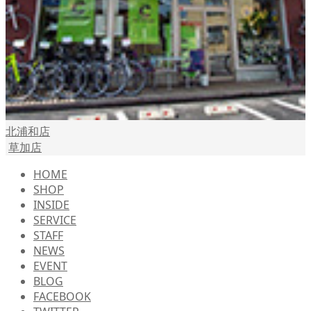
北浦和店
草加店
HOME
SHOP
INSIDE
SERVICE
STAFF
NEWS
EVENT
BLOG
FACEBOOK