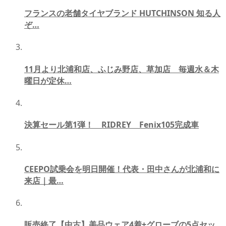
フランスの老舗タイヤブランド HUTCHINSON 知る人
ぞ…
11月より北浦和店、ふじみ野店、草加店 毎週水＆木
曜日が定休…
決算セール第1弾！ RIDREY Fenix105完成車
CEEPO試乗会を明日開催！代表・田中さんが北浦和に
来店｜最…
販売終了【中古】美品ウェア4着+グローブの5点セッ