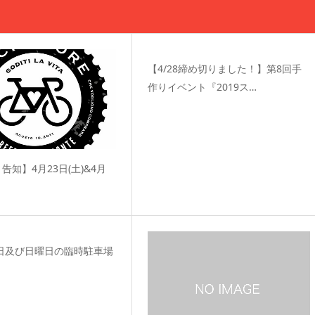
【4/28締め切りました！】第8回手
作りイベント『2019ス…
告知】4月23日(土)&4月
祝日及び日曜日の臨時駐車場
！