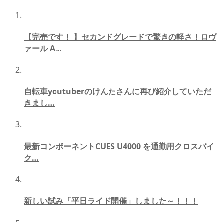
【完売です！ 】セカンドグレードで驚きの軽さ！ロヴ
ァール A…
自転車youtuberのけんたさんに再び紹介していただ
きまし…
最新コンポーネントCUES U4000 を通勤用クロスバイ
ク…
新しい試み「平日ライド開催」しました～！！！