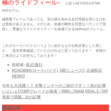
極のライドフィール
>
と謳うAETHOSのETAP
AXSモデル。
超軽量フレームであっても、安心感を高める走行性能を持たなけれ
ば意味がありません。そのため、前後の剛性を完璧なバランスで実
現し、秀逸なライドクオリティーを体感できるAethosのフレーム。
これぞロードバイクというように余計なものを削ぎ落とした美し
さ。 是非実車確認していただければと思っております！ 皆様の
ご来店心よりお待ちしております！
投稿者:
長沼 隆行
ROADBIKE(ロードバイク)
,
SBFニュース!!
,
北浦和店
NEWS!!
今年も大活躍！？ 氷撃インナーのご紹介です！！
前の記事
いよいよCOMPグレードが発表！同時にSRAM RIVAL E−TAP
発表で搭載…
次の記事
関連記事