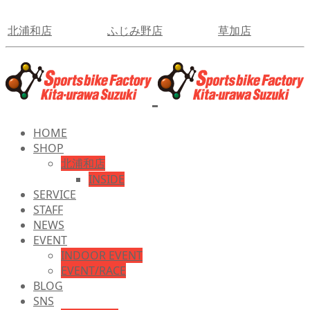
北浦和店
ふじみ野店
草加店
HOME
SHOP
北浦和店
INSIDE
SERVICE
STAFF
NEWS
EVENT
INDOOR EVENT
EVENT/RACE
BLOG
SNS