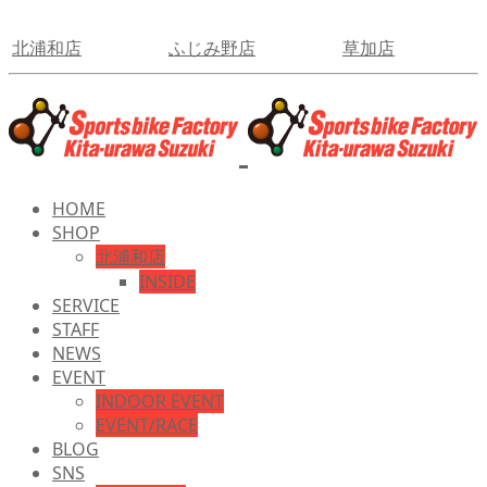
北浦和店
ふじみ野店
草加店
HOME
SHOP
北浦和店
INSIDE
SERVICE
STAFF
NEWS
EVENT
INDOOR EVENT
EVENT/RACE
BLOG
SNS