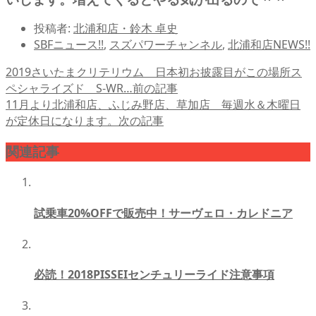
投稿者:
北浦和店・鈴木 卓史
SBFニュース!!
,
スズパワーチャンネル
,
北浦和店NEWS!!
2019さいたまクリテリウム 日本初お披露目がこの場所ス
ペシャライズド S-WR…
前の記事
11月より北浦和店、ふじみ野店、草加店 毎週水＆木曜日
が定休日になります。
次の記事
関連記事
試乗車20%OFFで販売中！サーヴェロ・カレドニア
必読！2018PISSEIセンチュリーライド注意事項