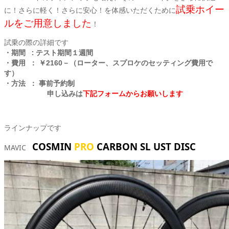
試乗ホイー
に！さらに軽く！さらに安心！を体感いただくために
ルをご用意しました
！
試乗の際の詳細です
期間 : テスト期間１週間
・
・費用 ： ￥2160－（ローター、スプロケ
のセッティング費用で
す）
・方法 ： 事前予約制
申し込みは
下記フォームからお願いします
ラインナップです
COSMIN
PRO
CARBON SL UST DISC
MAVIC