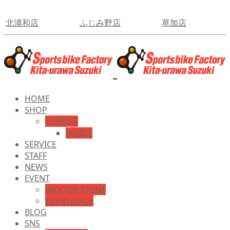
北浦和店
ふじみ野店
草加店
HOME
SHOP
北浦和店
INSIDE
SERVICE
STAFF
NEWS
EVENT
INDOOR EVENT
EVENT/RACE
BLOG
SNS