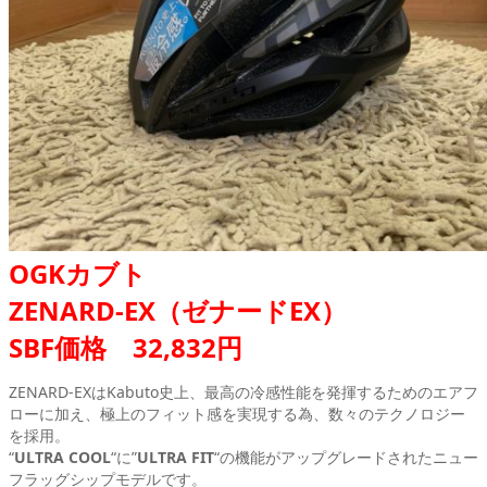
OGKカブト
ZENARD-EX（ゼナードEX）
SBF価格 32,832円
ZENARD-EXはKabuto史上、最高の冷感性能を発揮するためのエアフ
ローに加え、極上のフィット感を実現する為、数々のテクノロジー
を採用。
“
ULTRA COOL
“に”
ULTRA FIT
“の機能がアップグレードされたニュー
フラッグシップモデルです。