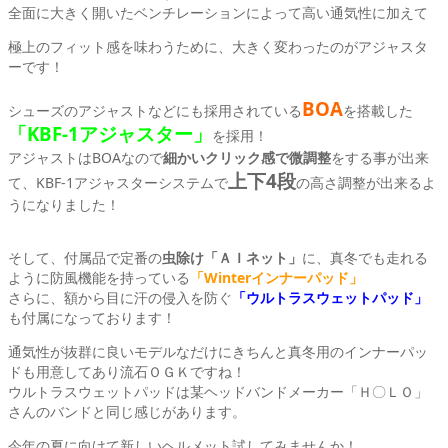
全面に大きく開いたベンチレーションによって高い通気性に加えて
極上のフィット感を味わうために、大きく変わったのがアジャスタ
ーです！
BOA
シューズのアジャストなどにも採用されている
を搭載した
「KBF-1アジャスター」
を採用！
アジャストはBOAなので
細かいクリック感で微調整
をする事が出来
上下4段
て、KBF-1アジャスターシステムで
の高さ調整が出来るよ
うになりました！
そして、付属品で定番の
虫除け「ＡＩネット」
に、真冬でも走れる
ように防風機能を持っている
「Winterインナーパッド」
さらに、額から目に汗の侵入を防ぐ
「ウルトラスウェットパッド」
も付属になっております！
通気性が抜群に良いモデルなだけにきちんと真冬用のインナーパッ
ドも用意してあり流石ＯＧＫですね！
ウルトラスウェットパッドは某ヘッドバンドメーカー「Ｈ〇ＬＯ」
さんのバンドと同じ感じがあります。
今年の夏に向けて新しいヘルメット試してみませんか！