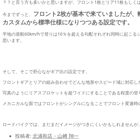
？？と言う方も多いかと思いますが、フロント1枚とリア11枚もしく
フロント2枚が基本で来ていましたが、
今までずっと、
カスタムから標準仕様になりつつある設定です。
平地の巡航60km/hで登りは10％を超える勾配それぞれ同時に起
思います。
そして、そこで肝心ながギア比の設定です。
フロントギアとリアの組み合わせでどんな地形やスピード域に対応し
写真のようにリアスプロケットを超ワイドにすることである程度の登
メカニカルな面ではフロントがシングルになることでフロント変速時
ロードバイクでは、まだまだイメージがつきにくいかもしれませんが
投稿者:
北浦和店・山﨑 翔一