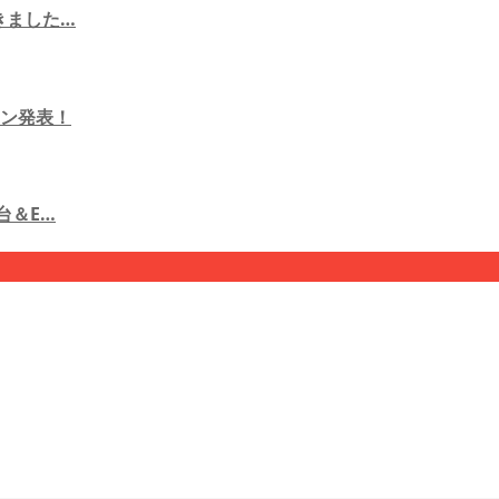
きました…
ン発表！
台＆E…