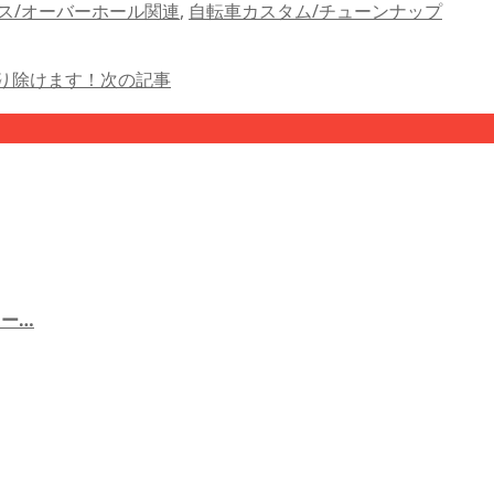
ス/オーバーホール関連
,
自転車カスタム/チューンナップ
り除けます！
次の記事
ター…