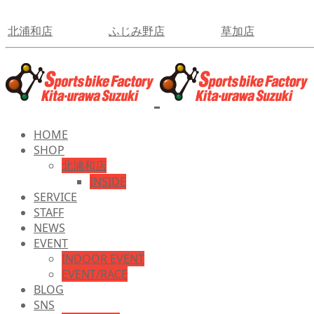
北浦和店
ふじみ野店
草加店
HOME
SHOP
北浦和店
INSIDE
SERVICE
STAFF
NEWS
EVENT
INDOOR EVENT
EVENT/RACE
BLOG
SNS