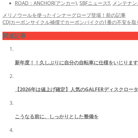
ROAD：ANCHOR(アンカー)
,
SBFニュース!!
,
メンテナン
メリノウールを使ったインナーグローブ登場！
前の記事
CDJカーボンサイクル補償でカーボンバイクの1番の不安を取
関連記事
新年度！！久しぶりに自分の自転車に仕様をいじります
【2026年は値上げ確定】人気のGALFERディスクロー
こうなる前に、しっかりとした整備を