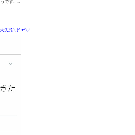
ようです……！
失態＼(^o^)／