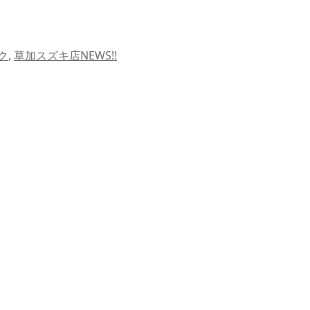
ク
,
草加スズキ店NEWS!!