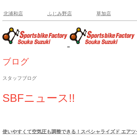
北浦和店
ふじみ野店
草加店
ブログ
スタッフブログ
SBFニュース!!
使いやすくて空気圧も調整できる！スペシャライズド エアツ