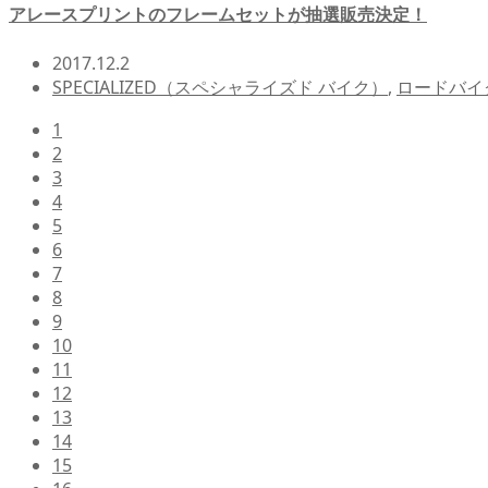
アレースプリントのフレームセットが抽選販売決定！
2017.12.2
SPECIALIZED（スペシャライズド バイク）
,
ロードバイ
1
2
3
4
5
6
7
8
9
10
11
12
13
14
15