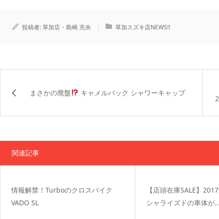
投稿者:
草加店・島崎 充央
草加スズキ店NEWS!!
まさかの廃盤
キャメルバック シャワーキャップ
2
関連記事
情報解禁！Turboのクロスバイク
【店頭在庫SALE】201
VADO SL
シャライズドの車体が