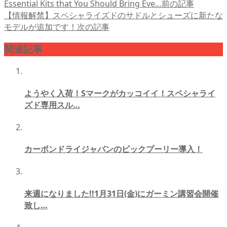
Essential Kits that You Should Bring Eve…
前の記事
【情報解禁】スペシャライズドのサドルとシューズに新たな
モデルが追加です！
次の記事
関連記事
ようやく入荷！Sマークがカッコイイ！スペシャライ
ズド専用スル…
カーボンドライジャパンのビックプーリー導入！
来週になりました!!1月31日(金)にガーミン講習会開催
致し…