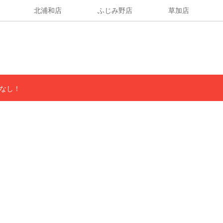
北浦和店
ふじみ野店
草加店
なし！