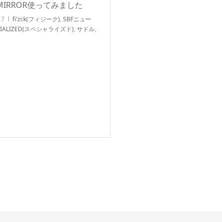
 MIRROR使ってみました
17
fi'zi:k(フィジーク)
,
SBFニュー
CIALIZED(スペシャライズド)
,
サドル
,
レンタル
,
北浦和店NEWS!!
,
自転車カス
ューンナップ
,
自転車パーツ/CYCLE 小
 ロードバイク クロスバイク