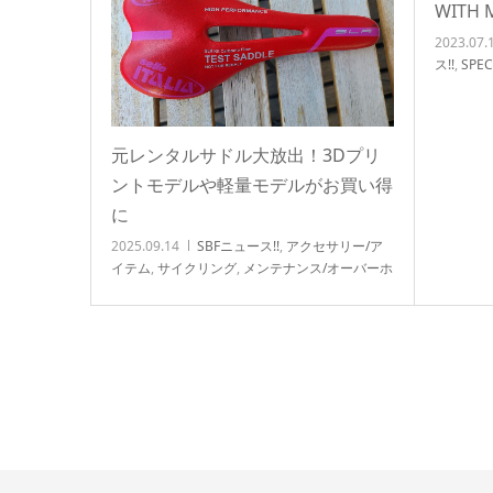
WITH
2023.07.
ス!!
,
SPE
サドル
,
タム/チ
物 用品
元レンタルサドル大放出！3Dプリ
ントモデルや軽量モデルがお買い得
に
2025.09.14
SBFニュース!!
,
アクセサリー/ア
イテム
,
サイクリング
,
メンテナンス/オーバーホ
ール関連
,
北浦和店NEWS!!
,
店頭在庫
,
自転車カ
スタム/チューンナップ