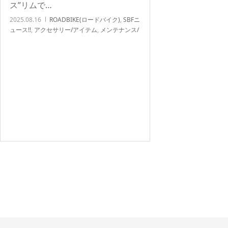
ス”リムで…
2025.08.16
ROADBIKE(ロードバイク)
,
SBFニ
ュース!!
,
アクセサリー/アイテム
,
メンテナンス/
オーバーホール関連
,
北浦和店NEWS!!
,
店頭在
庫
,
自転車カスタム/チューンナップ