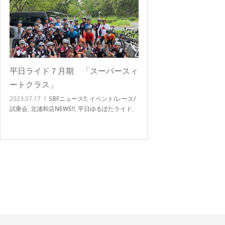
平日ライド７月期 「スーパースィ
ートクラス」
2023.07.17
SBFニュース!!
,
イベント/レース/
試乗会
,
北浦和店NEWS!!
,
平日ゆるぽたライド
,
平日ライド
,
自転車イベント/サイクリング