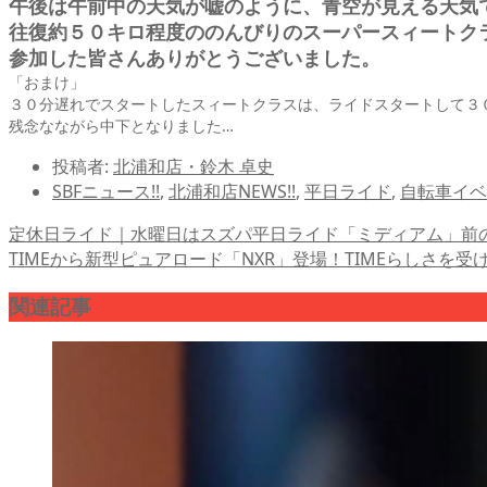
午後は午前中の天気が嘘のように、青空が見える天気
往復約５０キロ程度ののんびりのスーパースィートク
参加した皆さんありがとうございました。
「おまけ」
３０分遅れでスタートしたスィートクラスは、ライドスタートして３
残念なながら中下となりました…
投稿者:
北浦和店・鈴木 卓史
SBFニュース!!
,
北浦和店NEWS!!
,
平日ライド
,
自転車イベ
定休日ライド｜水曜日はスズパ平日ライド「ミディアム」
前
TIMEから新型ピュアロード「NXR」登場！TIMEらしさを
関連記事