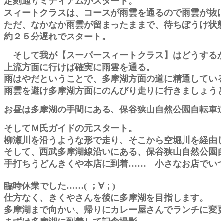
定刻通りミディアムがスタート。
スィートクラスは、コースが雨雲を通るので雨雲が抜
ただ、なかなか雨雲が留まったままで、待ちぼうけ状
約２５分遅れでスタート。
そして我が【スーパースィートクラス】はどうする
上流方面に行けば確実に雨雲を通る。
雨はやだということで、多摩湖方面の道に精通してい
雨雲を避け多摩湖方面にのんびり走りに行きましょう
お昼は多摩湖の手間にある、保谷狭山自然公園自転車
そしてＭ氏ガイドの元スタート。
柳瀬川を沿うような形で走り、そこから空堀川を経由
そして、西武多摩湖線沿いにある、保谷狭山自然公園
手打ちうどんきくや本店に到着…… 小さなお店でい
臨時休業でした……( ；∀；)
仕方なく、きくやさんを後に多摩湖を目指します。
多摩湖まで向かい、帰りにカレー屋さんでランチに変