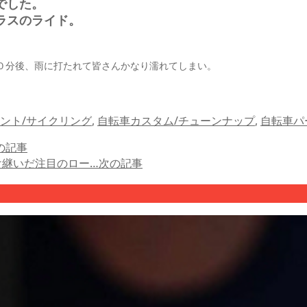
でした。
ラスのライド。
０分後、雨に打たれて皆さんかなり濡れてしまい。
ント/サイクリング
,
自転車カスタム/チューンナップ
,
自転車パ
の記事
受け継いだ注目のロー…
次の記事