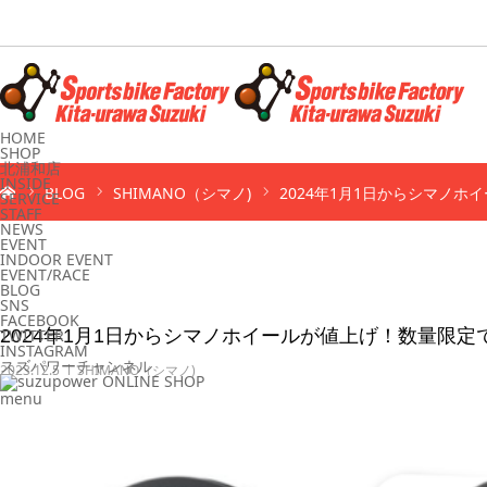
HOME
SHOP
北浦和店
INSIDE
BLOG
SHIMANO（シマノ)
2024年1月1日からシマノホ
SERVICE
STAFF
NEWS
EVENT
INDOOR EVENT
EVENT/RACE
BLOG
SNS
FACEBOOK
TWITTER
2024年1月1日からシマノホイールが値上げ！数量限
INSTAGRAM
スズパワーチャンネル
2023.12.5
SHIMANO（シマノ)
menu