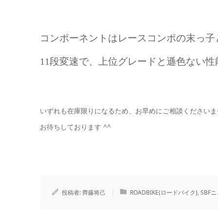
コンポーネントはレースコンポの末っ子と
11段変速で、上位グレードと遜色ない性
いずれも在庫限りになるため、お早めにご相談くださいま
お待ちしております ^^
投稿者:
齊藤将己
ROADBIKE(ロードバイク)
,
SBFニ