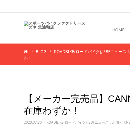
HOME
ホーム
BLOG
ROADBIKE(ロードバイク)
SBFニュース!!
か！
【メーカー完売品】CANNON
在庫わずか！
2023.07.30
ROADBIKE(ロードバイク)
,
SBFニュース!!
,
北浦和店NEW