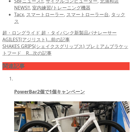
SBFニュース!!
,
サイクルコンピューター
,
北浦和店
NEWS!!
,
室内練習/トレーニング機器
Tacx
,
スマートローラー
,
スマートローラー台
,
タック
ス
超・ロングライド 超・タイパンク新製品パナレーサー
AGILEST(アジリスト)…
前の記事
SHAKES GRIPS(シェイクスグリップス) プレミアムブラケッ
トフード R…
次の記事
関連記事
PowerBar2個で1個キャンペーン