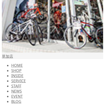
草加店
HOME
SHOP
INSIDE
SERVICE
STAFF
NEWS
EVENT
BLOG