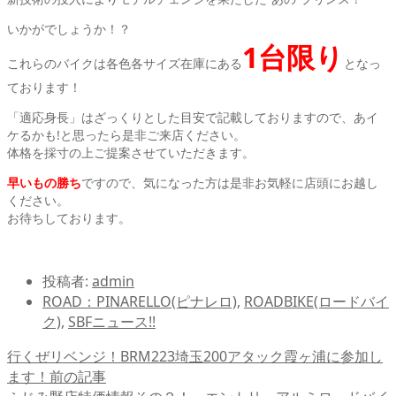
いかがでしょうか！？
1台限り
これらのバイクは各色各サイズ在庫にある
となっ
ております！
「適応身長」はざっくりとした目安で記載しておりますので、あイ
ケるかも!と思ったら是非ご来店ください。
体格を採寸の上ご提案させていただきます。
早いもの勝ち
ですので、気になった方は是非お気軽に店頭にお越し
ください。
お待ちしております。
投稿者:
admin
ROAD：PINARELLO(ピナレロ)
,
ROADBIKE(ロードバイ
ク)
,
SBFニュース!!
行くぜリベンジ！BRM223埼玉200アタック霞ヶ浦に参加し
ます！
前の記事