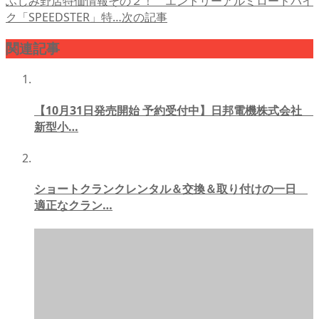
ふじみ野店特価情報その２！ エントリーアルミロードバイ
ク「SPEEDSTER」特…
次の記事
関連記事
【10月31日発売開始 予約受付中】日邦電機株式会社
新型小…
ショートクランクレンタル＆交換＆取り付けの一日
適正なクラン…