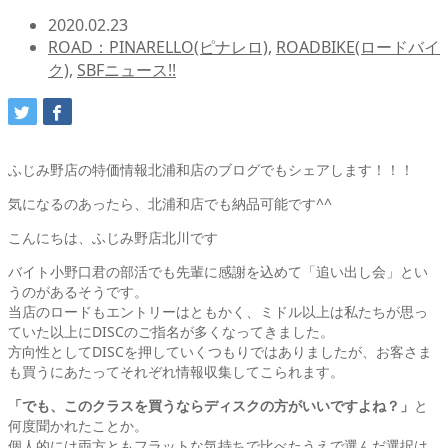
2020.02.23
ROAD：PINARELLO(ピナレロ)
,
ROADBIKE(ロードバイ
ク)
,
SBFニュース!!
ふじみ野店の特価情報北浦和店のブログでもシェアします！！！
気になるのあったら、北浦和店でも納品可能です^^
こんにちは、ふじみ野店北川です
バイト小野口君の部活でも先輩に感謝を込めて「追い出し会」とい
うのがあるそうです。
当店のロードもエントリーはともかく、ミドル以上は私たちが思っ
ていた以上にDISCのご指名が多くなってきました。
方向性としてDISCを押していくつもりではありましたが、お客さま
も買うにあたってそれぞれ情報収集してこられます。
「でも、このクラスを買うならディスクの方がいいですよね？」
と
何度聞かれたことか。
個人的には両方ともフラットな気持ちで比べたうえで選んだ選択は