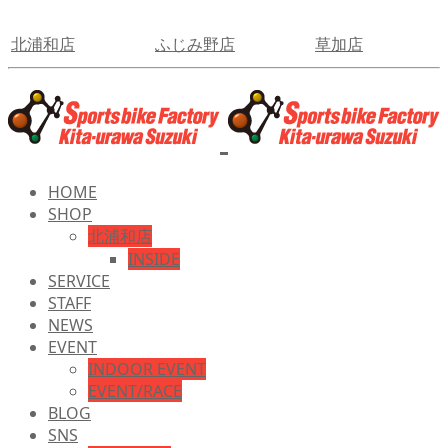
北浦和店
ふじみ野店
草加店
HOME
SHOP
北浦和店
INSIDE
SERVICE
STAFF
NEWS
EVENT
INDOOR EVENT
EVENT/RACE
BLOG
SNS