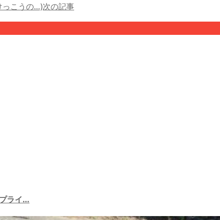
けっこうの…)
次の記事
ルプライ…