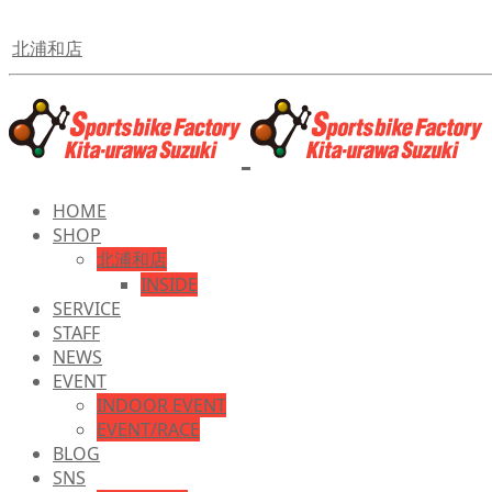
北浦和店
HOME
SHOP
北浦和店
INSIDE
SERVICE
STAFF
NEWS
EVENT
INDOOR EVENT
EVENT/RACE
BLOG
SNS