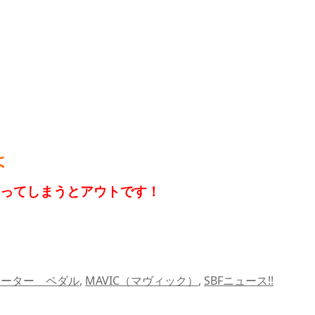
)
よ
なってしまうとアウトです！
メーター ペダル
,
MAVIC（マヴィック）
,
SBFニュース!!