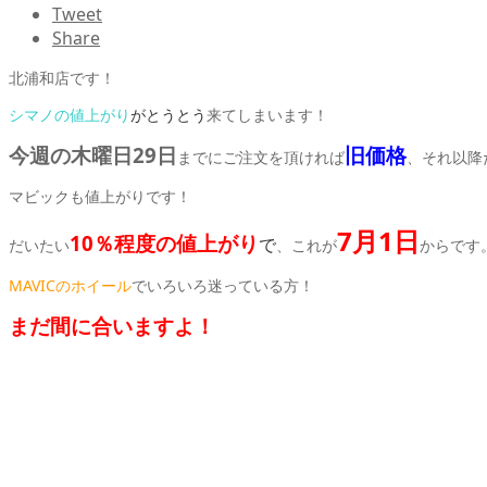
Tweet
Share
北浦和店です！
シマノの値上がり
がとうとう
来てしまいます！
今週の木曜日29日
旧価格
までにご注文を頂ければ
、それ以降
マビックも値上がりです！
7月1日
10％程度の値上がり
で
だいたい
、これが
からです
MAVICのホイール
でいろいろ迷っている方！
まだ間に合いますよ！