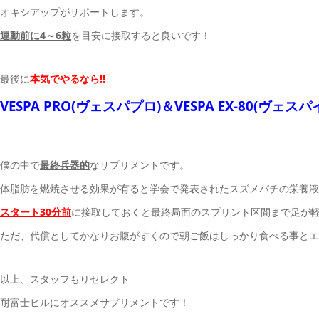
オキシアップがサポートします。
運動前に4～6粒
を目安に接取すると良いです！
最後に
本気でやるなら!!
VESPA PRO(ヴェスパプロ)＆VESPA EX-80(ヴェス
僕の中で
最終兵器的
なサプリメントです。
体脂肪を燃焼させる効果が有ると学会で発表されたスズメバチの栄養液
スタート30分前
に接取しておくと最終局面のスプリント区間まで足が軽
ただ、代償としてかなりお腹がすくので朝ご飯はしっかり食べる事とエ
以上、スタッフもりセレクト
耐富士ヒルにオススメサプリメントです！