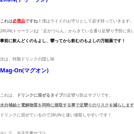
これは
必需品
ですね！
僕はライドのお守りとして必ず持っていきます。
2RUN(トゥーラン)は「足がつらん」からきている通り足攣り予防に良
事前に飲んどくのもよし、攣ってから飲むのもよしの万能薬です！
次は、特製ドリンクの隠し味
Mag-On(マグオン)
これは、
ドリンクに混ぜるタイプ
の足攣り防止サプリです。
水分補給と電解物質を同時に接取する事で足攣りのリスクを減らします
ドリンクに混ぜているので2RUNと違い接取しやすいです！
そして、当店定番サプリ