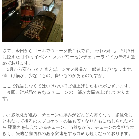
さて、今日からゴールでウィーク後半戦です。 われわれも、5月5日
に控えた 手作りイベント ススパワーセンチェリーライドの準備を進
めております。
5月から変わったと言えば、シマノ製品が一部値上げとなります。
値上げ幅が、少ないもの、多いものがあるのですが、
ここで報告しなくてはいけないほど値上げしたものがございます。
今回、消耗品でもある チェーンの一部が大幅値上げしておりま
す。
いま多段化が進み、チェーンの厚みがどんどん薄くなり、多段化に
ともなって後ろのスプロケットの幅も広くなり左右にねじられなが
ら 駆動力を伝えているチェーン、当然ながら、チェーンの負担も大
きく、快適な歯切れのある変速をする寿命も短くなっております。