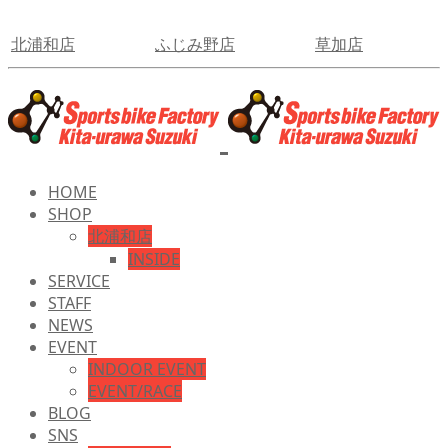
北浦和店
ふじみ野店
草加店
HOME
SHOP
北浦和店
INSIDE
SERVICE
STAFF
NEWS
EVENT
INDOOR EVENT
EVENT/RACE
BLOG
SNS