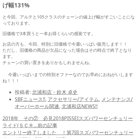
げ幅131%
と今回、アルテと105クラスのチェーンの値上げ幅がすごいことにな
っております。
旧価格で3本買うと一本お得くらいの感覚です。
お店の方も、今回、特別に旧価格で今週いっぱい販売します！！
ただし、旧価格の商品が欠品になった場合はその時点で終了となり
ます。
チェーンの買い置きをありかもしれませんね。
今週いっぱいまでの特別オファーなのでお早めにおねがいします
ね！！！
投稿者:
北浦和店・鈴木 卓史
SBFニュース!!
,
アクセサリー/アイテム
,
メンテナンス/
オーバーホール関連
,
北浦和店NEWS!!
2018年 その② 必見2018PISSEIスズパワーセンチュリー
ライド(ＳＣＲ…
前の記事
エントリー終了しました ！第7回スズパワーセンチュリー