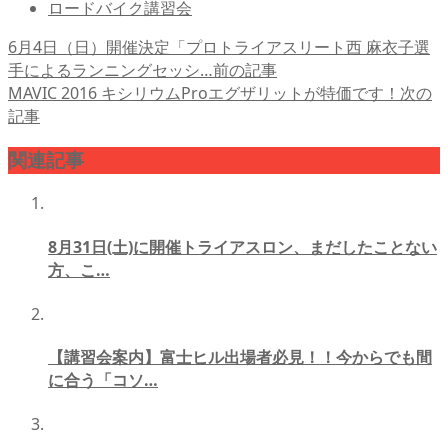
ロードバイク講習会
6月4日（日）開催決定「プロトライアスリート西 麻衣子選
手によるランニングセッシ…
前の記事
MAVIC 2016 キシリウムProエグザリットが特価です！
次の
記事
関連記事
8月31日(土)に開催トライアスロン、まだしたことない
方、こ…
【講習会案内】富士ヒル出場者必見！！今からでも間
に合う「コソ…