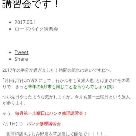
講習会です！
2017.06.1
ロードバイク講習会
Tweet
Share
2017年の半分が過ぎました！時間の流れは速いですね〜。
｢月日は百代の過客にして、行かふ年も又旅人也｣とはまさにその通
りで、きっと
来年の6月末も同じことを言うんでしょう(笑)
つい先日やったような気がしますが、今月も第一土曜日という旅人
が参ります。
そう、
毎月第一土曜日はパンク修理講習会！
7月1日(土)
パンク修理講習会
__北浦和店＆ふじみ野店＆草加店にて開催です！！！__