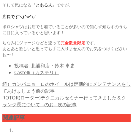
そして気になる
『とある人』
ですが、
店長です＼(^o^)／
ポロシャツはお店でも着ていることが多いので知らず知らずのうち
に目に入っているかと思います！
ちなみにジャージなどと違って
完全数量限定
です。
あとあと欲しいと思っても手に入りませんのでお気をつけください
ね〜！
投稿者:
北浦和店・鈴木 卓史
Castelli（カステリ）
続）カンパニョーロのホイールは定期的にメンテナンスをし
てあげましょう
前の記事
ROTOR(ローター)テクニカルセミナー行ってきました＆ク
ランク長について…のお…
次の記事
関連記事