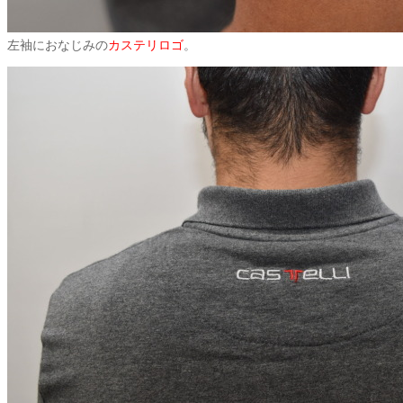
左袖におなじみの
カステリロゴ
。