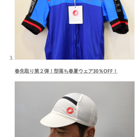
春先取り第２弾！型落ち春夏ウェア30％OFF！