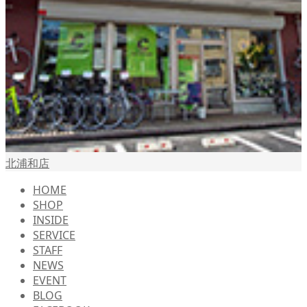
北浦和店
HOME
SHOP
INSIDE
SERVICE
STAFF
NEWS
EVENT
BLOG