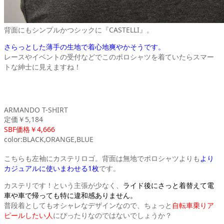
背面にもシンプルかつシックに『CASTELLI』。
さらっとした薄手の生地で着心地爽やかそうです。
レースやイベントの受付などでこのポロシャツを着ていたらスマー
トな紳士に見えますね！
ARMANDO T-SHIRT
定価￥5,184
SBF価格￥4,666
color:BLACK,ORANGE,BLUE
こちらも左袖にカステリロゴ。背面は無地でポロシャツよりも
より
カジュアルに使いまわせる1枚
です。
カステリです！という主張が少なく、
ライド後にさっと着替えて電
車や車で帰っても特に違和感ありません。
普段着としてもオシャレなデザインなので、ちょっと
自転車乗りア
ピールしたい人
にぴったりなのではないでしょうか？