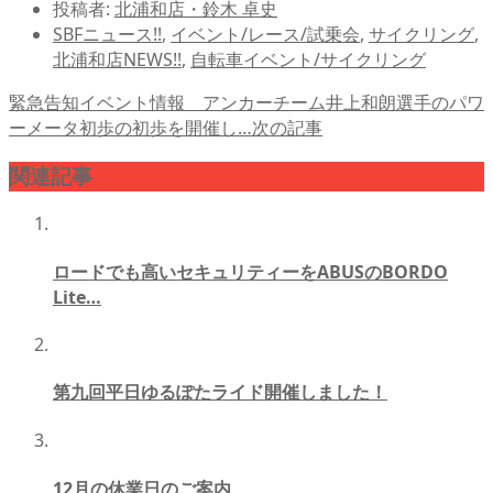
投稿者:
北浦和店・鈴木 卓史
SBFニュース!!
,
イベント/レース/試乗会
,
サイクリング
,
北浦和店NEWS!!
,
自転車イベント/サイクリング
緊急告知イベント情報 アンカーチーム井上和朗選手のパワ
ーメータ初歩の初歩を開催し…
次の記事
関連記事
ロードでも高いセキュリティーをABUSのBORDO
Lite…
第九回平日ゆるぽたライド開催しました！
12月の休業日のご案内