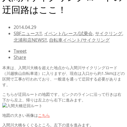
迂回路はここ！
2014.04.29
SBFニュース!!
,
イベント/レース/試乗会
,
サイクリング
,
北浦和店NEWS!!
,
自転車イベント/サイクリング
Tweet
Share
本来は、入間川大橋を超えた地点から入間川サイクリングロード
（川越狭山自転車道）に入りますが、
現在は入口から約1.5kmほどの
区間で工事が行われており、一般道を通って迂回する必要がありま
す
。
こちらが迂回ルートの地図です。ピンクのラインに沿って行きは右
下から左上、帰りは左上から右下に進みます。
地図の大きい画像は
こちら
入間川大橋をくぐるところ。左下の道を進みます。