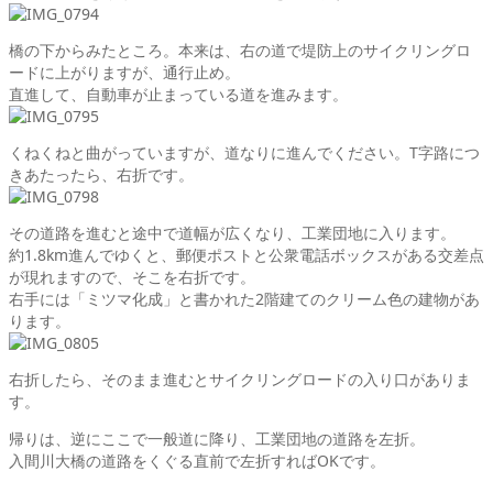
橋の下からみたところ。本来は、右の道で堤防上のサイクリングロ
ードに上がりますが、通行止め。
直進して、自動車が止まっている道を進みます。
くねくねと曲がっていますが、道なりに進んでください。T字路につ
きあたったら、右折です。
その道路を進むと途中で道幅が広くなり、工業団地に入ります。
約1.8km進んでゆくと、
郵便ポスト
と
公衆電話ボックス
がある交差点
が現れますので、
そこを右折
です。
右手には「ミツマ化成」と書かれた2階建てのクリーム色の建物があ
ります。
右折したら、そのまま進むとサイクリングロードの入り口がありま
す。
帰りは、逆にここで一般道に降り、工業団地の道路を左折。
入間川大橋の道路をくぐる直前で左折すればOKです。