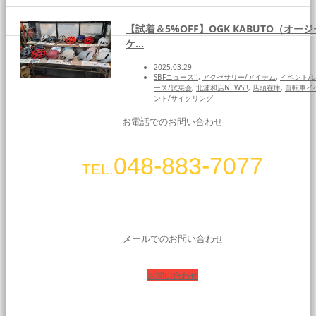
SNS
【試着＆5%OFF】OGK KABUTO（オージ
ケ…
2025.03.29
SBFニュース!!
,
アクセサリー/アイテム
,
イベント/
ース/試乗会
,
北浦和店NEWS!!
,
店頭在庫
,
自転車イ
ント/サイクリング
お電話でのお問い合わせ
048-883-7077
TEL.
メールでのお問い合わせ
お問い合わせ