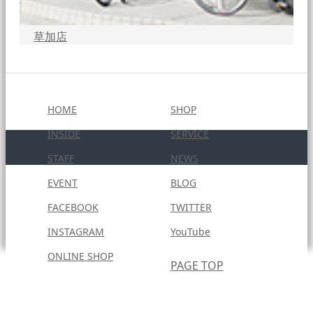
草加店
HOME
SHOP
INSIDE
SERVICE
STAFF
NEWS
EVENT
BLOG
FACEBOOK
TWITTER
INSTAGRAM
YouTube
ONLINE SHOP
PAGE TOP
Copyright © 2020
SUZUPOWER.