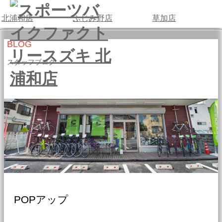
北浦和店
ふじみ野店
草加店
HOME
BLOG
スタッフブログ
SHOP
SERVICE
STAFF
NEWS
EVENT
POPアップ
BLOG