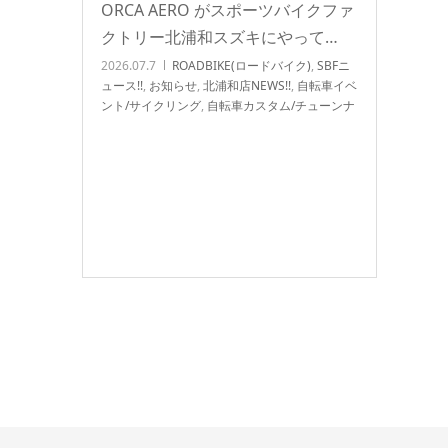
ORCA AERO がスポーツバイクファ
クトリー北浦和スズキにやって…
2026.07.7
ROADBIKE(ロードバイク)
,
SBFニ
ュース!!
,
お知らせ
,
北浦和店NEWS!!
,
自転車イベ
ント/サイクリング
,
自転車カスタム/チューンナ
ップ
,
自転車パーツ/CYCLE 小物 用品 ロード
バイク クロスバイク