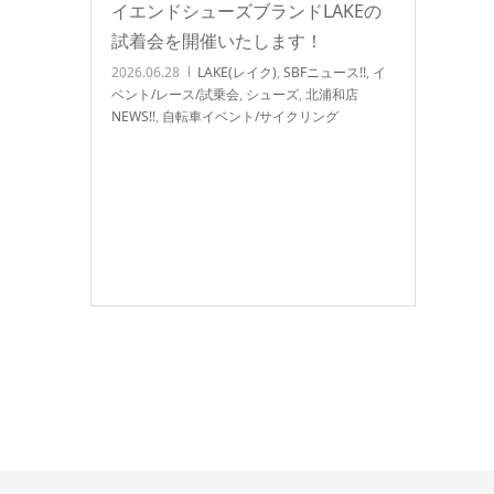
イエンドシューズブランドLAKEの
試着会を開催いたします！
2026.06.28
LAKE(レイク)
,
SBFニュース!!
,
イ
ベント/レース/試乗会
,
シューズ
,
北浦和店
NEWS!!
,
自転車イベント/サイクリング