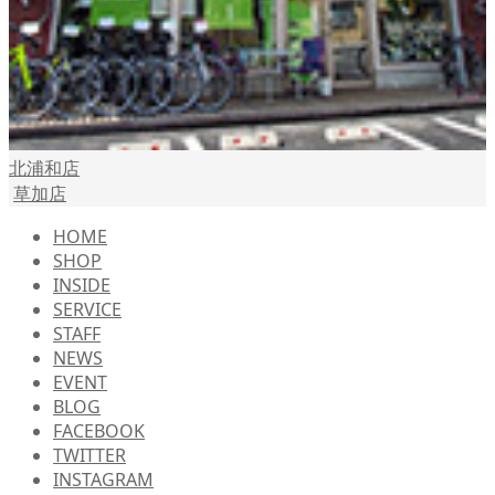
北浦和店
草加店
HOME
SHOP
INSIDE
SERVICE
STAFF
NEWS
EVENT
BLOG
FACEBOOK
TWITTER
INSTAGRAM