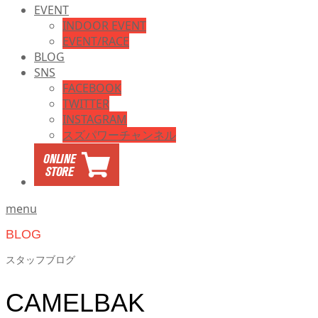
EVENT
INDOOR EVENT
EVENT/RACE
BLOG
SNS
FACEBOOK
TWITTER
INSTAGRAM
スズパワーチャンネル
menu
BLOG
スタッフブログ
CAMELBAK