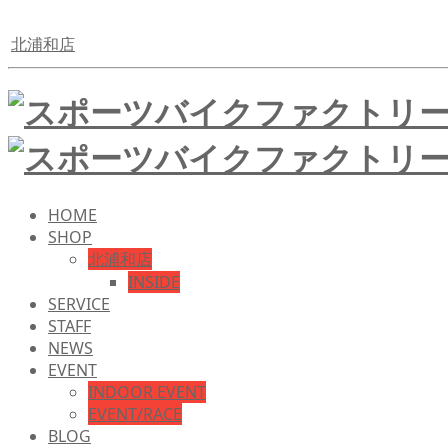
北浦和店
HOME
SHOP
北浦和店
INSIDE
SERVICE
STAFF
NEWS
EVENT
INDOOR EVENT
EVENT/RACE
BLOG