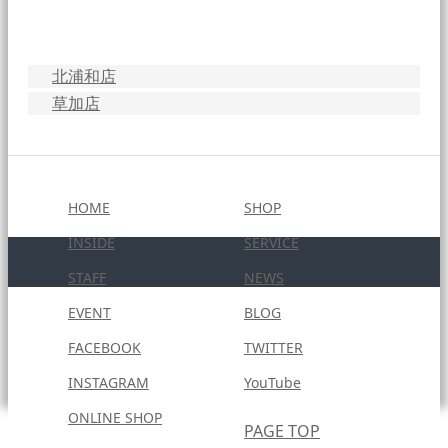
北浦和店
草加店
HOME
SHOP
INSIDE
SERVICE
STAFF
NEWS
EVENT
BLOG
FACEBOOK
TWITTER
INSTAGRAM
YouTube
ONLINE SHOP
PAGE TOP
Copyright © 2020