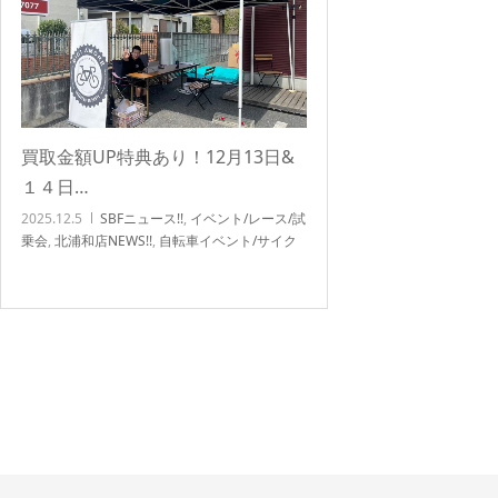
買取金額UP特典あり！12月13日&
１４日…
2025.12.5
SBFニュース!!
,
イベント/レース/試
乗会
,
北浦和店NEWS!!
,
自転車イベント/サイク
リング
,
自転車講習会