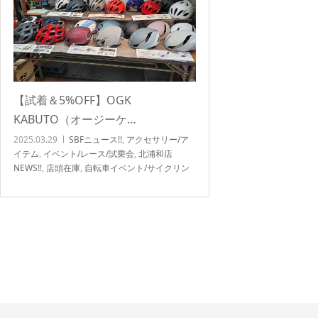
【試着＆5%OFF】OGK
KABUTO（オージーケ…
2025.03.29
SBFニュース!!
,
アクセサリー/ア
イテム
,
イベント/レース/試乗会
,
北浦和店
NEWS!!
,
店頭在庫
,
自転車イベント/サイクリン
グ