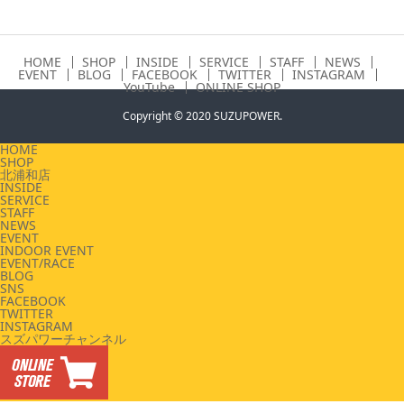
HOME
SHOP
INSIDE
SERVICE
STAFF
NEWS
EVENT
BLOG
FACEBOOK
TWITTER
INSTAGRAM
YouTube
ONLINE SHOP
Copyright © 2020 SUZUPOWER.
HOME
SHOP
北浦和店
INSIDE
SERVICE
STAFF
NEWS
EVENT
INDOOR EVENT
EVENT/RACE
BLOG
SNS
FACEBOOK
TWITTER
INSTAGRAM
スズパワーチャンネル