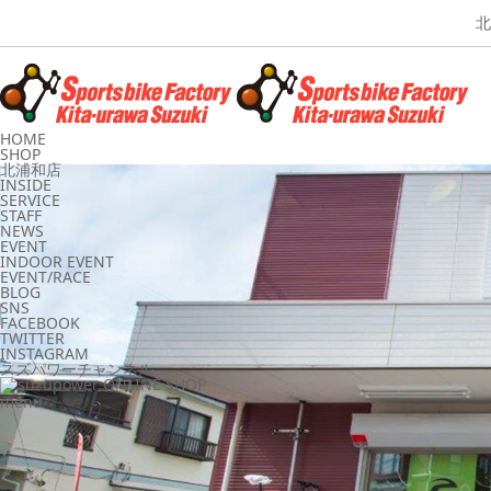
北
HOME
SHOP
北浦和店
INSIDE
SERVICE
STAFF
NEWS
EVENT
INDOOR EVENT
EVENT/RACE
BLOG
SNS
FACEBOOK
TWITTER
INSTAGRAM
スズパワーチャンネル
menu