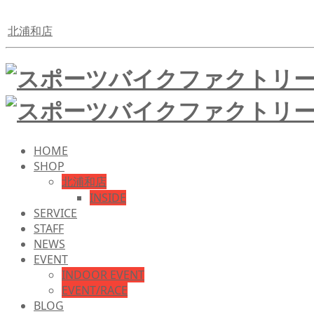
北浦和店
HOME
SHOP
北浦和店
INSIDE
SERVICE
STAFF
NEWS
EVENT
INDOOR EVENT
EVENT/RACE
BLOG