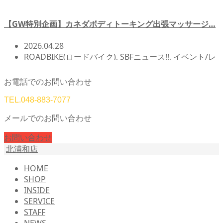
【GW特別企画】カネダボディトーキング出張マッサージ…
2026.04.28
ROADBIKE(ロードバイク)
,
SBFニュース!!
,
イベント/レ
ース/試乗会
,
サイクリング
,
スズパワーセンチュリーラ
イド
,
北浦和店NEWS!!
,
店頭在庫
,
自転車イベント/サイ
お電話でのお問い合わせ
クリング
,
自転車カスタム/チューンナップ
TEL.
048-883-7077
メールでのお問い合わせ
お問い合わせ
北浦和店
HOME
SHOP
INSIDE
SERVICE
STAFF