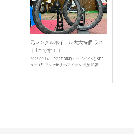
元レンタルホイール大大特価 ラス
ト1本です！！
2025.09.14
ROADBIKE(ロードバイク)
,
SBFニ
ュース!!
,
アクセサリー/アイテム
,
北浦和店
NEWS!!
,
店頭在庫
,
自転車イベント/サイクリン
グ
,
自転車カスタム/チューンナップ