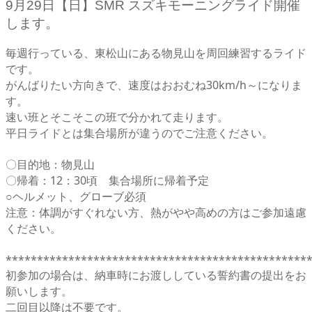
9月29日【日】SMR スズキモーニングライド開催
します。
毎週行っている、東松山にある物見山を周回練習するライド
です。
がんばりたい方向きで、速度はおおむね30km/h～になりま
す。
速い班とそこそこの班で分かれて走ります。
平日ライドとは集合場所が違うのでご注意ください。
〇目的地：物見山
〇帰着：12：30頃 集合場所に帰着予定
○ヘルメット、グローブ必須
注意：体調がすぐれない方、熱がやや高めの方はご参加遠慮
ください。
************************************************
初参加の場合は、納車時にお渡ししている誓約書の提出をお
願いします。
二回目以降は不要です。