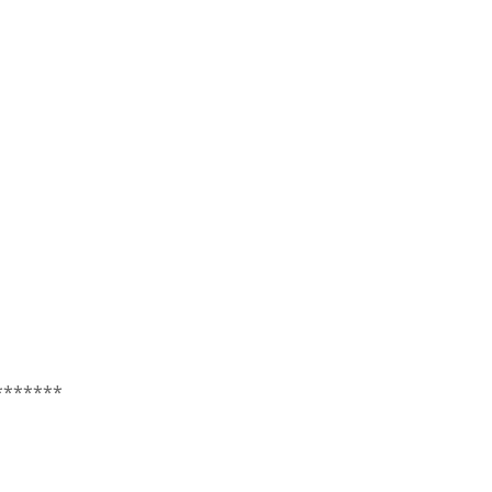
*******