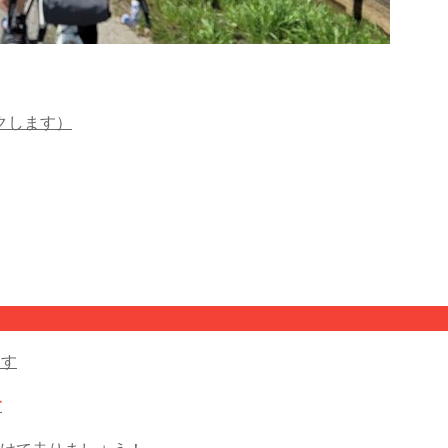
クします）
す