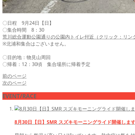
〇日程 9月24日【日】
〇集合時間 8：30
荒川総合運動公園通りの公園内トイレ付近（クリック：リン
※北浦和集合はございません。
〇目的地：物見山周回
〇帰着：12：30頃 集合場所に帰着予定
前のページ
次のページ
EVENT/RACE
8月30日【日】SMR スズキモーニングライド開催しま