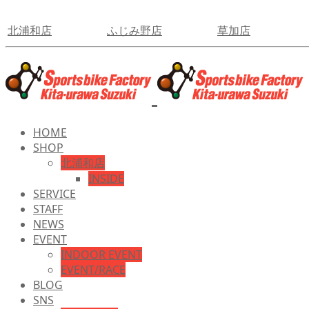
北浦和店
ふじみ野店
草加店
HOME
SHOP
北浦和店
INSIDE
SERVICE
STAFF
NEWS
EVENT
INDOOR EVENT
EVENT/RACE
BLOG
SNS