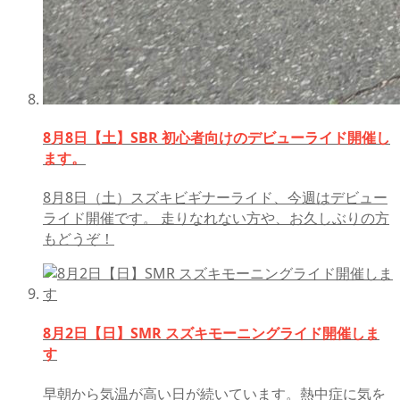
8月8日【土】SBR 初心者向けのデビューライド開催し
ます。
8月8日（土）スズキビギナーライド、今週はデビュー
ライド開催です。 走りなれない方や、お久しぶりの方
もどうぞ！
8月2日【日】SMR スズキモーニングライド開催しま
す
早朝から気温が高い日が続いています。熱中症に気を