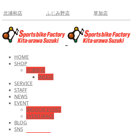
北浦和店
ふじみ野店
草加店
HOME
SHOP
北浦和店
INSIDE
SERVICE
STAFF
NEWS
EVENT
INDOOR EVENT
EVENT/RACE
BLOG
SNS