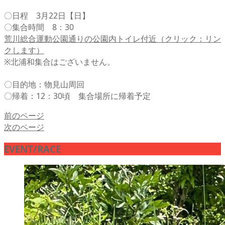
〇日程 3月22日【日】
〇集合時間 8：30
荒川総合運動公園通りの公園内トイレ付近（クリック：リン
クします）
※北浦和集合はございません。
〇目的地：物見山周回
〇帰着：12：30頃 集合場所に帰着予定
前のページ
次のページ
EVENT/RACE