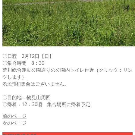
〇日程 2月12日【日】
〇集合時間 8：30
荒川総合運動公園通りの公園内トイレ付近（クリック：リン
クします）
※北浦和集合はございません。
〇目的地：物見山周回
〇帰着：12：30頃 集合場所に帰着予定
前のページ
次のページ