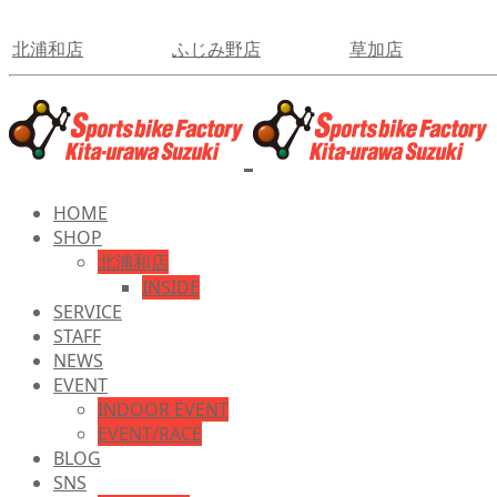
北浦和店
ふじみ野店
草加店
HOME
SHOP
北浦和店
INSIDE
SERVICE
STAFF
NEWS
EVENT
INDOOR EVENT
EVENT/RACE
BLOG
SNS