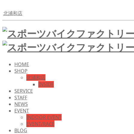
北浦和店
HOME
SHOP
北浦和店
INSIDE
SERVICE
STAFF
NEWS
EVENT
INDOOR EVENT
EVENT/RACE
BLOG