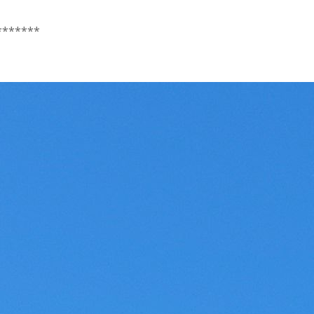
*******